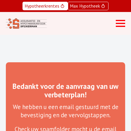
Hypotheerkrentes
Max Hypotheek
Bedankt voor de aanvraag van uw
verbeterplan!
We hebben u een email gestuurd met de
bevestiging en de vervolgstappen.
Check uw spamfolder mocht u de email